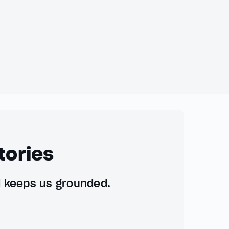
tories
d keeps us grounded.