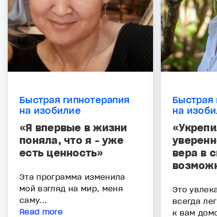
Быстрая гипнотерапия
Быстрая 
на изобилие
на изоб
«Я впервые в жизни
«Укрепи
поняла, что я - уже
уверенн
есть ценность»
вера в 
возмож
Эта программа изменила
мой взгляд на мир, меня
Это увлек
саму...
всегда ле
Read more
к вам дом