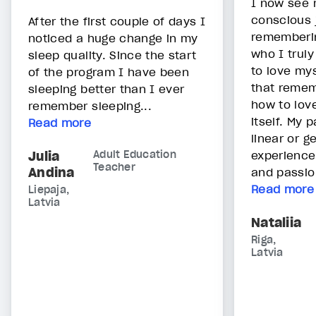
I now see m
conscious 
After the first couple of days I
rememberi
noticed a huge change in my
who I trul
sleep quality. Since the start
to love my
of the program I have been
that remem
sleeping better than I ever
how to lov
remember sleeping...
itself. My 
Read more
linear or ge
Julia
Adult Education
experience
Teacher
Andina
and passion
Read more
Liepaja,
Latvia
Nataliia
Riga,
Latvia