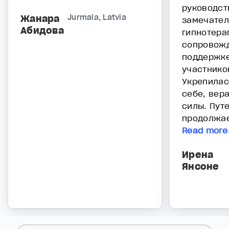
руководст
Жанара
Jurmala, Latvia
замечател
Абидова
гипнотера
сопровожд
поддержке
участнико
Укрепилас
себе, вер
силы. Пут
продолжае
Read more
Ирена
Янсоне