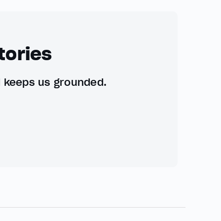
tories
d keeps us grounded.