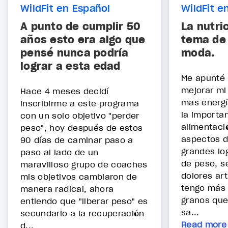
WildFit en Español
WildFit e
A punto de cumplir 50
La nutri
años esto era algo que
tema de 
pensé nunca podría
moda.
lograr a esta edad
Me apunté 
mejorar mi 
Hace 4 meses decidí
mas energí
inscribirme a este programa
la importan
con un solo objetivo "perder
alimentaci
peso", hoy después de estos
aspectos d
90 días de caminar paso a
grandes lo
paso al lado de un
de peso, s
maravilloso grupo de coaches
dolores art
mis objetivos cambiaron de
tengo más 
manera radical, ahora
granos qu
entiendo que "liberar peso" es
sa...
secundario a la recuperación
Read more
d...