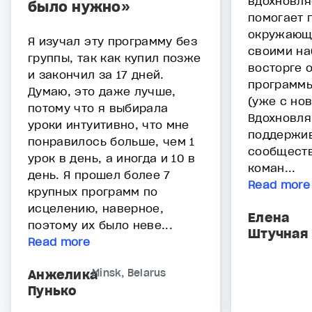
вдохновля
было нужно»
помогает 
окружающи
Я изучал эту программу без
своими на
группы, так как купил позже
восторге о
и закончил за 17 дней.
программы
Думаю, это даже лучше,
(уже с но
потому что я выбирала
Вдохновл
уроки интуитивно, что мне
поддержи
понравилось больше, чем 1
сообществ
урок в день, а иногда и 10 в
коман...
день. Я прошел более 7
Read more
крупных программ по
исцелению, наверное,
Елена
поэтому их было неве...
Штучная
Read more
Анжелика
Minsk, Belarus
Пунько