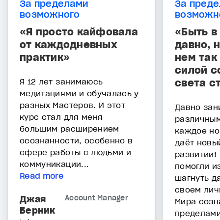
За пределами
За пред
возможного
возможн
«Я просто кайфовала
«Быть в
от каждодневных
давно, н
практик»
нем так
силой с
Я 12 лет занимаюсь
света с
медитациями и обучалась у
разных Мастеров. И этот
Давно за
курс стал для меня
различным
большим расширением
каждое но
осознанности, особенно в
даёт новы
сфере работы с людьми и
развитии!
коммуникации...
помогли и
Read more
шагнуть д
своем лич
Джая
Account Manager
Мира созна
Берник
пределами