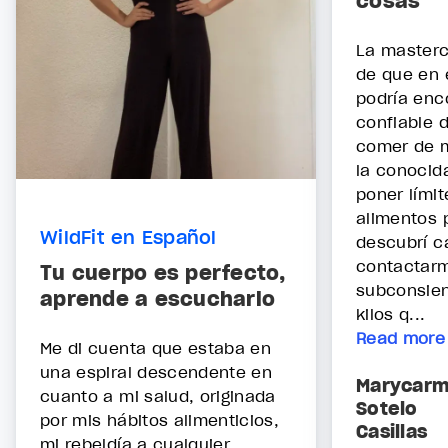
cosas
La master
de que en 
podría enc
confiable 
comer de m
la conocid
poner límit
alimentos 
WildFit en Español
descubrí c
contactar
Tu cuerpo es perfecto,
subconsien
aprende a escucharlo
kilos q...
Read more
Me di cuenta que estaba en
una espiral descendente en
Marycar
cuanto a mi salud, originada
Sotelo
por mis hábitos alimenticios,
Casillas
mi rebeldía a cualquier