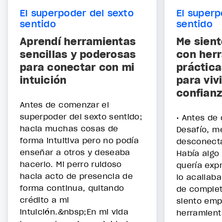
El superpoder del sexto
El superp
sentido
sentido
Aprendí herramientas
Me sien
sencillas y poderosas
con her
para conectar con mi
práctica
intuición
para viv
confian
Antes de comenzar el
superpoder del sexto sentido;
• Antes de
hacia muchas cosas de
Desafío, m
forma intuitiva pero no podía
desconect
enseñar a otros y deseaba
Había algo
hacerlo. Mi perro ruidoso
quería exp
hacia acto de presencia de
lo acallab
forma continua, quitando
de complet
crédito a mi
siento em
intuición.&nbsp;En mi vida
herramient