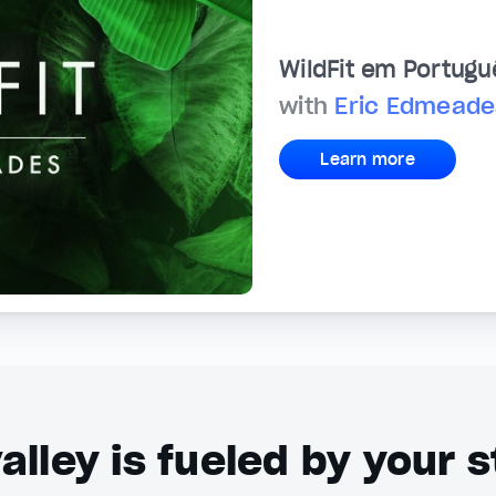
WildFit em Portugu
with
Eric Edmeade
Learn more
alley is fueled by your s