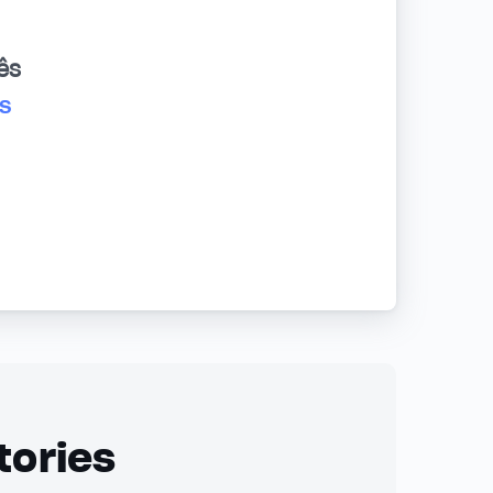
ês
s
tories