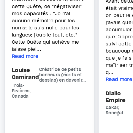
Avant cett
cette Quête, de "négativiser"
était vrai
mes capacités : "Je n'ai
on peut le
aucune mémoire pour les
j'avais que
noms; je suis nulle pour les
accumuler 
langues; j'oublie tout, etc."
que j'appre
Cette Quête qui achève me
suivi cette
laisse plei...
beaucoup 
Read more
que je fais 
maîtriser 
Louise
Créatrice de petits
q...
bonheurs (écrits et
Camirand
Read more
dessins) en devenir...
Trois-
Rivières,
Diallo
Canada
Empire
Dakar,
Senegal