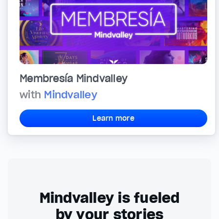
Membresía Mindvalley
with
Mindvalley
Learn more
Mindvalley is fueled
by your stories