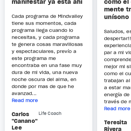
manifestar ya está ahí
como el 
mente tr
Cada programa de Mindvalley
unísono
tiene sus momentos, cada
programa llega cuando lo
Saludos, e
necesitas, y cada programa
despertar!
te genera cosas maravillosas
experienci
y espectaculares, prevío a
par a mi vi
este programa me
comprende
encontraba en una fase muy
mejor mi s
dura de mi vida, una nueva
como el cu
noche oscura del alma, en
trabajan al
donde por mas de que he
a estar ma
avanzad...
energía de 
Read more
través de m
Read more
Carlos
Life Coach
"Canano"
Teresita
Lee
Rivera