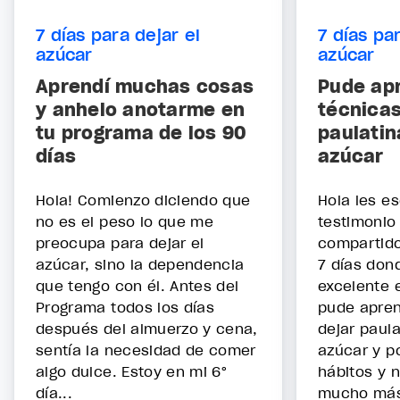
7 días para dejar el
7 días par
azúcar
azúcar
Aprendí muchas cosas
Pude ap
y anhelo anotarme en
técnicas
tu programa de los 90
paulatin
días
azúcar
Hola! Comienzo diciendo que
Hola les es
no es el peso lo que me
testimonio
preocupa para dejar el
compartido
azúcar, sino la dependencia
7 días dond
que tengo con él. Antes del
excelente e
Programa todos los días
pude apren
después del almuerzo y cena,
dejar paul
sentía la necesidad de comer
azúcar y p
algo dulce. Estoy en mi 6°
hábitos y 
día...
mucho más