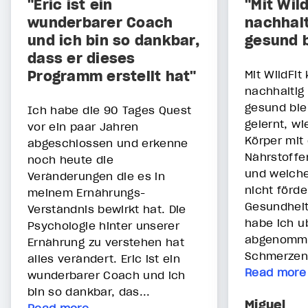
"Eric ist ein
"Mit Wil
wunderbarer Coach
nachhalt
und ich bin so dankbar,
gesund b
dass er dieses
Programm erstellt hat"
Mit WildFit
nachhaltig
gesund ble
Ich habe die 90 Tages Quest
gelernt, w
vor ein paar Jahren
Körper mit 
abgeschlossen und erkenne
Nährstoffe
noch heute die
und welche
Veränderungen die es in
nicht förde
meinem Ernährungs-
Gesundheit 
Verständnis bewirkt hat. Die
habe ich ü
Psychologie hinter unserer
abgenomme
Ernährung zu verstehen hat
Schmerzen 
alles verändert. Eric ist ein
Read more
wunderbarer Coach und ich
bin so dankbar, das...
Miguel