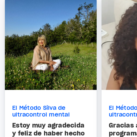
El Método Silva de
El Método
ultracontrol mental
ultracont
Estoy muy agradecida
Gracias 
y feliz de haber hecho
program