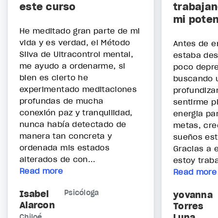
este curso
trabajan
mi poten
He meditado gran parte de mi
vida y es verdad, el Método
Antes de e
Silva de Ultracontrol mental,
estaba de
me ayudo a ordenarme, si
poco depre
bien es cierto he
buscando 
experimentado meditaciones
profundiza
profundas de mucha
sentirme p
conexión paz y tranquilidad,
energia pa
nunca había detectado de
metas, cre
manera tan concreta y
sueños est
ordenada mis estados
Gracias a 
alterados de con...
estoy traba
Read more
Read more
Isabel
Psicóloga
yovanna
Alarcon
Torres
Luna
Chiloé,