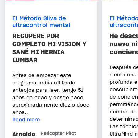
El Método Silva de
El Método
ultracontrol mental
ultracont
RECUPERE POR
He desc
COMPLETO MI VISION Y
nuevo ni
SANÉ MI HERNIA
concienc
LUMBAR
Después de
siento una
Antes de empezar este
profunda e
programa había utilizado
descubiert
anteojos para leer, tengo 51
de concien
años de edad y desde hace
permitiénd
aproximadamente diez o doce
riendas de
años..
determinac
Read more
Las técnic
Arnoldo
Helicopter Pilot
UltraMind 