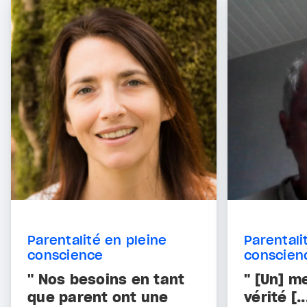
Parentalité en pleine
Parentali
conscience
conscien
" Nos besoins en tant
" [Un] m
que parent ont une
vérité [.