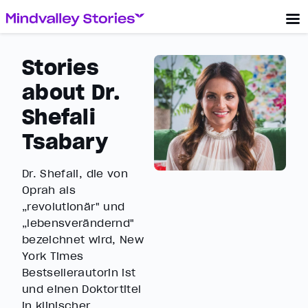
Stories
about Dr.
Shefali
Tsabary
Dr. Shefali, die von
Oprah als
„revolutionär" und
„lebensverändernd"
bezeichnet wird, New
York Times
Bestsellerautorin ist
und einen Doktortitel
in klinischer