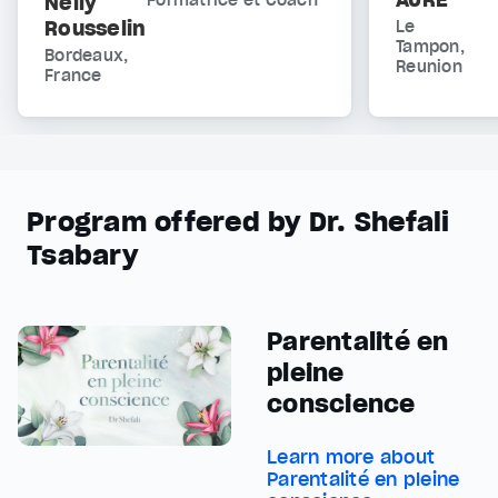
Nelly
Formatrice et Coach
Rousselin
Le
Tampon,
Bordeaux,
Reunion
France
Program offered by Dr. Shefali
Tsabary
Parentalité en
pleine
conscience
Learn more about
Parentalité en pleine