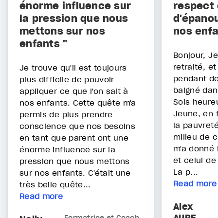
énorme influence sur
respect 
la pression que nous
d'épano
mettons sur nos
nos enfa
enfants "
Bonjour, Je
retraité, et
Je trouve qu'il est toujours
pendant de
plus difficile de pouvoir
baigné dan
appliquer ce que l'on sait à
Sois heureu
nos enfants. Cette quête m'a
Jeune, en f
permis de plus prendre
la pauvret
conscience que nos besoins
milieu de c
en tant que parent ont une
m'a donné 
énorme influence sur la
et celui de
pression que nous mettons
La p...
sur nos enfants. C'était une
Read more
très belle quête...
Read more
Alex
AURE