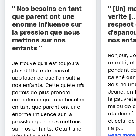
" Nos besoins en tant
" [Un] m
que parent ont une
vérité [.
énorme influence sur
respect 
la pression que nous
d'épano
mettons sur nos
nos enfa
enfants "
Bonjour, Je
retraité, et
Je trouve qu'il est toujours
pendant de
plus difficile de pouvoir
baigné dan
appliquer ce que l'on sait à
Sois heureu
nos enfants. Cette quête m'a
Jeune, en f
permis de plus prendre
la pauvret
conscience que nos besoins
milieu de c
en tant que parent ont une
m'a donné 
énorme influence sur la
et celui de
pression que nous mettons
La p...
sur nos enfants. C'était une
Read more