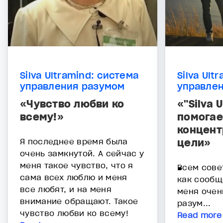
Silva Ultramind: система
Silva Ult
управления разумом
управле
«Чувство любви ко
«"Silva 
всему!»
помогае
концент
Я последнее время была
цели»
очень замкнутой. А сейчас у
меня такое чувство, что я
Всем сове
сама всех люблю и меня
как сообщ
все любят, и на меня
меня оче
внимание обращают. Такое
разум...
чувство любви ко всему!
Read more