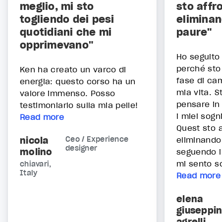
meglio, mi sto
sto affr
togliendo dei pesi
eliminan
quotidiani che mi
paure"
opprimevano"
Ho seguit
perché sto
Ken ha creato un varco di
fase di ca
energia: questo corso ha un
mia vita. S
valore immenso. Posso
pensare in
testimoniarlo sulla mia pelle!
i miei sogn
Read more
Quest sto 
nicola
Ceo / Experience
eliminando
designer
molino
seguendo i
mi sento so
chiavari,
Italy
Read more
elena
giuseppi
agrelli