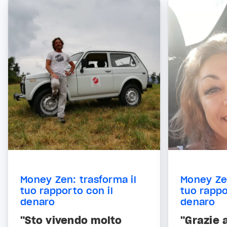
Money Zen: trasforma il
Money Zen
tuo rapporto con il
tuo rappo
denaro
denaro
"Sto vivendo molto
"Grazie 