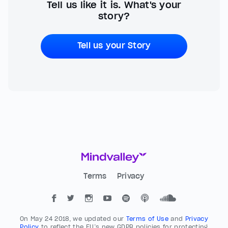
Tell us like it is. What's your
story?
Tell us your Story
Terms
Privacy
On May 24 2018, we updated our
Terms of Use
and
Privacy
Policy
to reflect the EU’s new GDPR policies for protecting