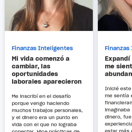
Finanzas Inteligentes
Finanzas 
Mi vida comenzó a
Expandí 
cambiar, las
me sien
oportunidades
abundant
laborales aparecieron
Inicié est
me sentía
Me inscribí en el desafío
financiera
porque vengo haciendo
imaginaba 
muchos trabajos personales,
dinero, fu
y el dinero era un punto en
experienci
vida con el que no lograba
estar más 
conectar. Hice prácticas de