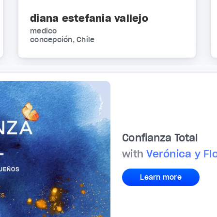
diana estefania vallejo
medico
concepción, Chile
Confianza Total
with
Verónica y Fl
Learn more