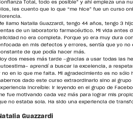
Confianza Total, todo es posible” y ahí empieza una 
ellos, les cuento que lo que “me hice” fue un curso o
Florencia.
Me llamo Natalia Guazzardi, tengo 44 años, tengo 3 hij
ventas de un laboratorio farmacéutico. Mi vida antes d
felicidad no era completa. Porque yo era muy dura co
enfocada en mis defectos y errores, sentía que yo no 
constante de que podía hacer más.
Hoy dos meses más tarde –gracias a usar todas las he
autoestima– aprendí a buscar la excelencia, a respeta
y no en lo que me falta. Mi agradecimiento es no sólo 
habernos dado este curso extraordinario sino al grup
experiencia increíble: ir leyendo en el grupo de Faceb
me fue motivando cada vez más para lograr mis propi
que no estaba sola. Ha sido una experiencia de trans
Natalia Guazzardi