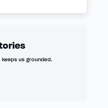
tories
d keeps us grounded.