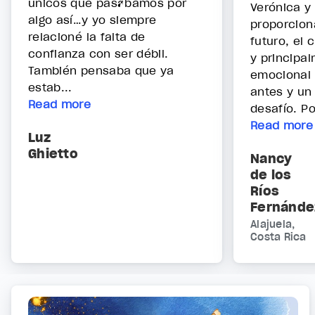
únicos que pasábamos por
Verónica y
algo así…y yo siempre
proporcion
relacioné la falta de
futuro, el 
confianza con ser débil.
y principa
También pensaba que ya
emocional
estab...
antes y un
Read more
desafío. Po
Read more
Luz
Ghietto
Nancy
de los
Ríos
Fernánde
Alajuela,
Costa Rica