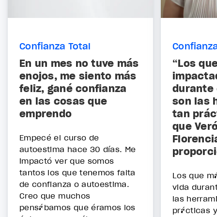
Confianza Total
Confianza
En un mes no tuve más
“Los qu
enojos, me siento más
impacta
feliz, gané confianza
durante 
en las cosas que
son las 
emprendo
tan prác
que Veró
Empecé el curso de
Florenci
autoestima hace 30 días. Me
proporc
impactó ver que somos
tantos los que tenemos falta
Los que m
de confianza o autoestima.
vida duran
Creo que muchos
las herram
pensábamos que éramos los
prácticas y