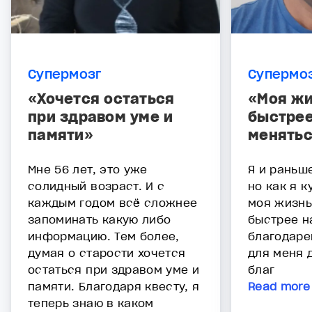
Супермозг
Супермо
«Хочется остаться
«Моя жи
при здравом уме и
быстрее
памяти»
менять
Мне 56 лет, это уже
Я и раньш
солидный возраст. И с
но как я к
каждым годом всё сложнее
моя жизнь
запоминать какую либо
быстрее н
информацию. Тем более,
благодаре
думая о старости хочется
для меня 
остаться при здравом уме и
благ
памяти. Благодаря квесту, я
Read more
теперь знаю в каком