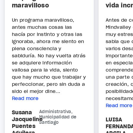
maravilloso
vida inc
Un programa maravilloso,
Antes de c
antes muchas cosas las
Mindvalley
hacía por instinto y otras las
muy estres
ignoraba, ahora me siento en
sabia que q
plena consciencia y
varios des
sabiduría. No hay vuelta atrás
importante
se adquiere información
en especia
valiosa para la vida, siento
comprende
que hay mucho que trabajar y
una parte 
perfeccionar, pero sin duda a
creación, 
sido el mejor dine...
posibilidad
Read more
necesitamo
Read more
Susana
Administrativa,
Municipalidad de
Jacqueline
LUISA
Santiago
Puentes
FERNAND
Aguilera