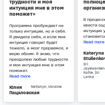
трудности и моя
полноце
интуиция мне в этом
организ
поможет»
В процесс
квеста ощ
Программа пробуждает не
интуиция 
только интуиции, но и себя.
становитс
Я увидила себя, и если мне
Read more
интуиция говорит будет
тяжело, а мозг прорвемся, я
Kateryna
верю обоим. Я знаю, что
Stulienko
преодолею любые трудности
Sri
и моя интуиция мне в этом
Jayewarden
поможет.
Kotte, Sri
Read more
Lanka
Юлия
Netishyn, Ukraine
Пацаловская