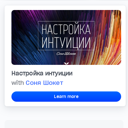
Настройка интуиции
with
Соня Шокет
Learn more