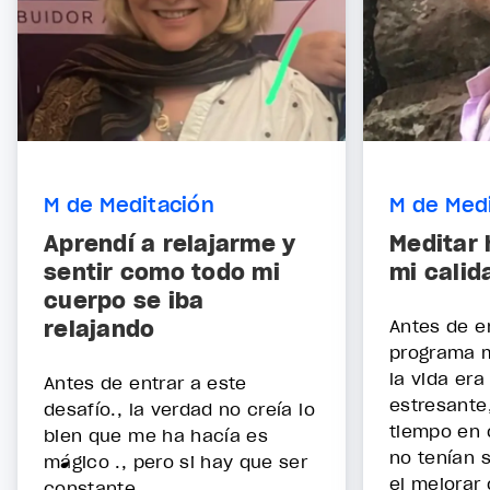
M de Meditación
M de Med
Aprendí a relajarme y
Meditar
sentir como todo mi
mi calid
cuerpo se iba
relajando
Antes de e
programa m
la vida era
Antes de entrar a este
estresante
desafío., la verdad no creía lo
tiempo en 
bien que me ha hacía es
no tenían s
mágico ., pero si hay que ser
el mejorar 
constante....