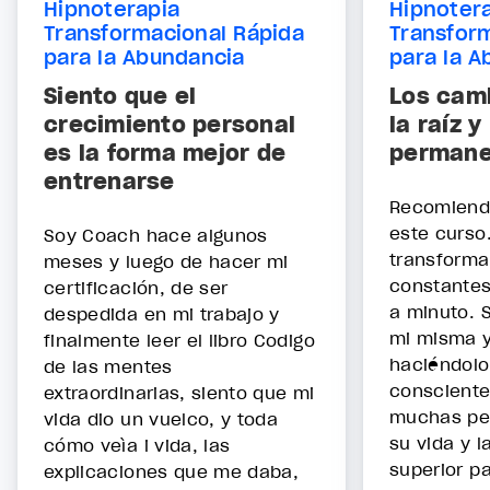
Hipnoterapia
Hipnoter
Transformacional Rápida
Transfor
para la Abundancia
para la A
Siento que el
Los cam
crecimiento personal
la raíz 
es la forma mejor de
permane
entrenarse
Recomiend
este curso
Soy Coach hace algunos
transforma
meses y luego de hacer mi
constantes
certificación, de ser
a minuto. 
despedida en mi trabajo y
mi misma y
finalmente leer el libro Codigo
haciéndol
de las mentes
consciente
extraordinarias, siento que mi
muchas pe
vida dio un vuelco, y toda
su vida y l
cómo veìa i vida, las
superior pa
explicaciones que me daba,