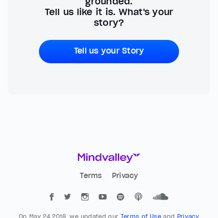
grounded.
Tell us like it is. What's your
story?
Tell us your Story
Terms
Privacy
On May 24 2018, we updated our
Terms of Use
and
Privacy