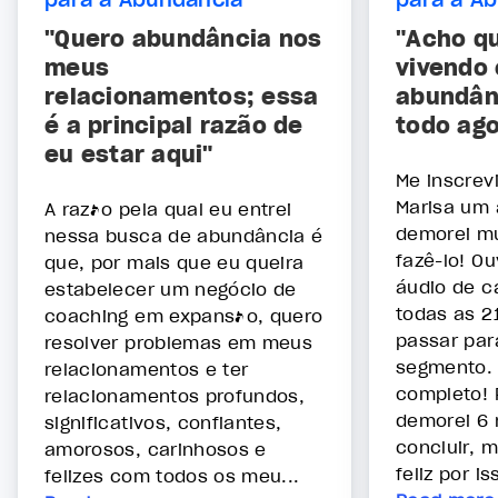
"Quero abundância nos
"Acho q
meus
vivendo
relacionamentos; essa
abundân
é a principal razão de
todo ago
eu estar aqui"
Me inscrev
Marisa um 
A razão pela qual eu entrei
demorei mu
nessa busca de abundância é
fazê-lo! O
que, por mais que eu queira
áudio de 
estabelecer um negócio de
todas as 2
coaching em expansão, quero
passar par
resolver problemas em meus
segmento. 
relacionamentos e ter
completo!
relacionamentos profundos,
demorei 6
significativos, confiantes,
concluir, 
amorosos, carinhosos e
feliz por is
felizes com todos os meu...