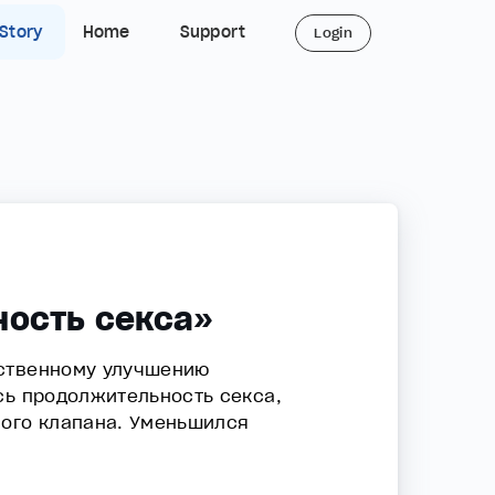
 Story
Home
Support
Login
ность секса»
ественному улучшению
сь продолжительность секса,
ного клапана. Уменьшился