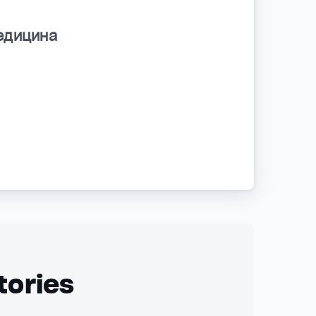
едицина
tories