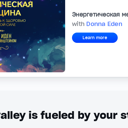
Энергетическая м
with
Donna Eden
Learn more
alley is fueled by your s