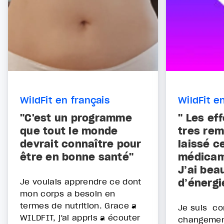
WildFit en français
WildFit e
"C'est un programme
" Les eff
que tout le monde
très rem
devrait connaître pour
laissé c
être en bonne santé"
médicam
J’ai be
Je voulais apprendre ce dont
d’énergi
mon corps a besoin en
termes de nutrition. Grace à
Je suis co
WILDFIT, j'ai appris à écouter
changement