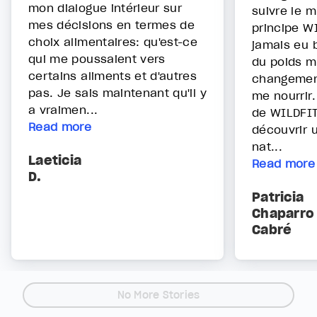
mon dialogue intérieur sur
suivre le m
mes décisions en termes de
principe WI
choix alimentaires: qu'est-ce
jamais eu 
qui me poussaient vers
du poids m
certains aliments et d'autres
changemen
pas. Je sais maintenant qu'il y
me nourrir.
a vraimen...
de WILDFIT
Read more
découvrir 
nat...
Laeticia
Read more
D.
Patricia
Chaparro
Cabré
No More Stories