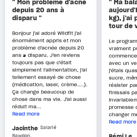
" Mon problème d'acné
" Ma bal
depuis 20 ans à
aujourd'
disparu "
kg), j'a
tour de 
Bonjour j'ai adoré Wildfit j'ai
énormément appris et mon
Le program
problème d'acnée depuis 20
vraiment p
ans à disparu. J'en reviens
commencer,
toujours pas que c'était
avec un ve
simplement l'alimentation, j'ai
j'étais qu
tellement essayé de chose
sucre, mêm
(médication, laser, crème....).
résister p
Ça change beaucoup de
finissais p
chose dans ma vie. J'ai aussi
invariablem
réduit ma...
promesse 
Read more
changer me
Read more
Jacinthe
Salarié
Rémi Le
Rawdon,