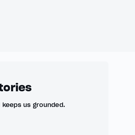
tories
d keeps us grounded.