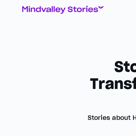
St
Trans
Stories about 