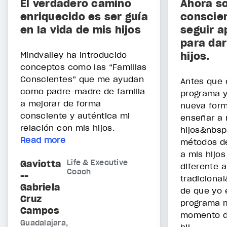
El verdadero camino
Ahora s
enriquecido es ser guía
conscien
en la vida de mis hijos
seguir 
para dar
Mindvalley ha introducido
hijos.
conceptos como las “Familias
Conscientes” que me ayudan
Antes que 
como padre-madre de familia
programa y
a mejorar de forma
nueva for
consciente y auténtica mi
enseñar a 
relación con mis hijos.
hijos&nbsp
Read more
métodos de
a mis hijo
Gaviotta
Life & Executive
diferente a
Coach
--
tradiciona
Gabriela
de que yo 
Cruz
programa m
Campos
momento de
Guadalajara,